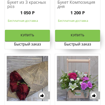
Букет из 3 красных
Букет Композиция
Хризантемы
роз
дня
1 050 Р
1 200 Р
Альстромерии
Бесплатная доставка
Бесплатная доставка
Все цветы
КУПИТЬ
КУПИТЬ
Коробки для цветов
Быстрый заказ
Быстрый заказ
Заказ по телефону:
+7 (912) 327-18-03
ЗАКАЗАТЬ ЗВОНОК
1