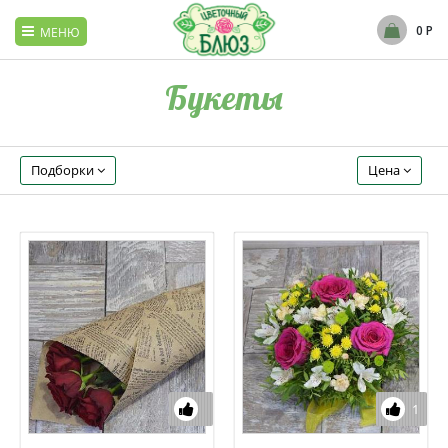
0 Р
МЕНЮ
Вернуться в главное меню
Букеты
Букеты
Подборки
Цена
Розы
Лилии
Тюльпаны
Мягкие игрушки
Букет невесты
1