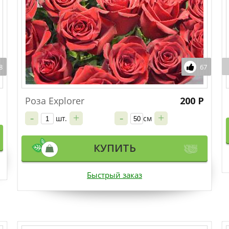
8
67
Роза Explorer
200 Р
-
+
-
+
шт.
см
КУПИТЬ
Быстрый заказ