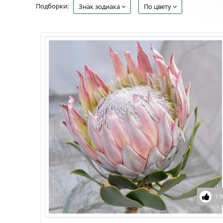
Подборки
:
Знак зодиака
По цвету
17