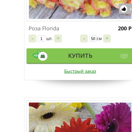
4
Роза Florida
200 Р
-
+
-
+
шт.
см
КУПИТЬ
Быстрый заказ