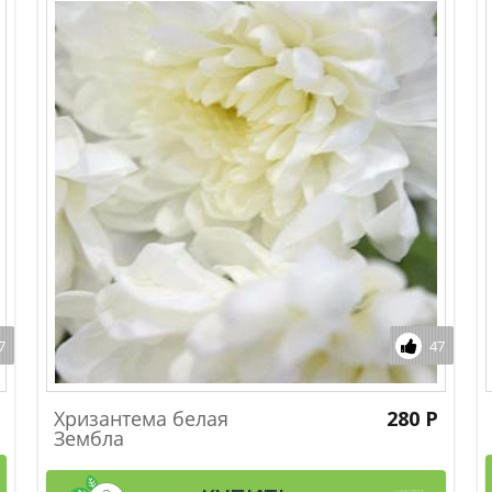
7
47
Хризантема белая
280 Р
Зембла