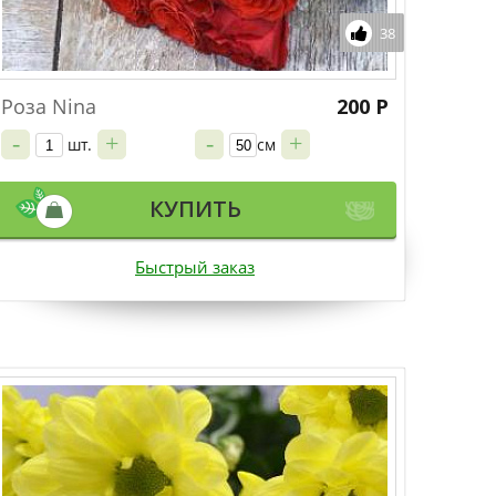
38
Роза Nina
200 Р
-
+
-
+
шт.
см
КУПИТЬ
Быстрый заказ