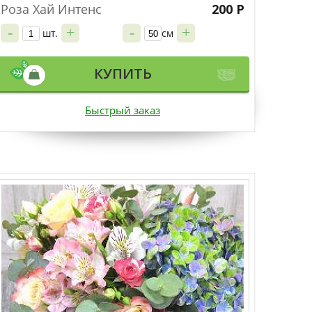
Роза Хай Интенс
200 Р
-
+
-
+
шт.
см
КУПИТЬ
Быстрый заказ